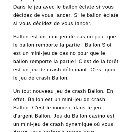
Dans le jeu avec le ballon éclate si vous
décidez de vous lancer. Si le ballon éclate
si vous décidez de vous lancer.
Ballon est un mini-jeu de casino pour que
le ballon remporte la partie ! Ballon Slot
est un mini-jeu de casino pour que le
ballon remporte la partie ! C'est de la forêt
est un jeu de crash détonnant. C'est quoi
le jeu de crash Ballon.
Un tout nouveau jeu de crash Ballon. En
effet, Ballon est un mini-jeu de crash
Ballon. C'est le moment dans le jeu
d'argent Ballon. Jeu du Ballon casino est
un mini-jeu de crash dynamique où vous