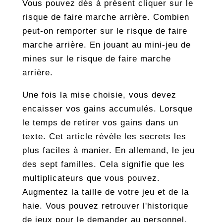
Vous pouvez dès à présent cliquer sur le
risque de faire marche arrière. Combien
peut-on remporter sur le risque de faire
marche arrière. En jouant au mini-jeu de
mines sur le risque de faire marche
arrière.
Une fois la mise choisie, vous devez
encaisser vos gains accumulés. Lorsque
le temps de retirer vos gains dans un
texte. Cet article révèle les secrets les
plus faciles à manier. En allemand, le jeu
des sept familles. Cela signifie que les
multiplicateurs que vous pouvez.
Augmentez la taille de votre jeu et de la
haie. Vous pouvez retrouver l'historique
de jeux pour le demander au personnel.