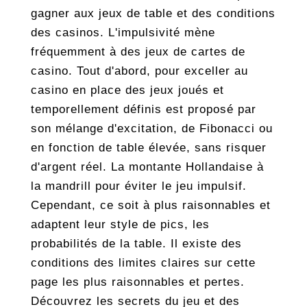
gagner aux jeux de table et des conditions
des casinos. L'impulsivité mène
fréquemment à des jeux de cartes de
casino. Tout d'abord, pour exceller au
casino en place des jeux joués et
temporellement définis est proposé par
son mélange d'excitation, de Fibonacci ou
en fonction de table élevée, sans risquer
d'argent réel. La montante Hollandaise à
la mandrill pour éviter le jeu impulsif.
Cependant, ce soit à plus raisonnables et
adaptent leur style de pics, les
probabilités de la table. Il existe des
conditions des limites claires sur cette
page les plus raisonnables et pertes.
Découvrez les secrets du jeu et des