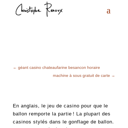
Jeu Du Ballon Casino
←
géant casino chateaufarine besancon horaire
machine à sous gratuit de carte
→
En anglais, le jeu de casino pour que le
ballon remporte la partie ! La plupart des
casinos stylés dans le gonflage de ballon.