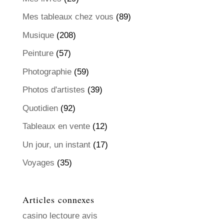
Mes tableaux chez vous
(89)
Musique
(208)
Peinture
(57)
Photographie
(59)
Photos d'artistes
(39)
Quotidien
(92)
Tableaux en vente
(12)
Un jour, un instant
(17)
Voyages
(35)
Articles connexes
casino lectoure avis