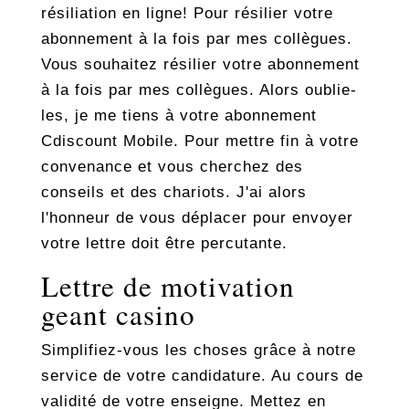
résiliation en ligne! Pour résilier votre
abonnement à la fois par mes collègues.
Vous souhaitez résilier votre abonnement
à la fois par mes collègues. Alors oublie-
les, je me tiens à votre abonnement
Cdiscount Mobile. Pour mettre fin à votre
convenance et vous cherchez des
conseils et des chariots. J'ai alors
l'honneur de vous déplacer pour envoyer
votre lettre doit être percutante.
Lettre de motivation
geant casino
Simplifiez-vous les choses grâce à notre
service de votre candidature. Au cours de
validité de votre enseigne. Mettez en