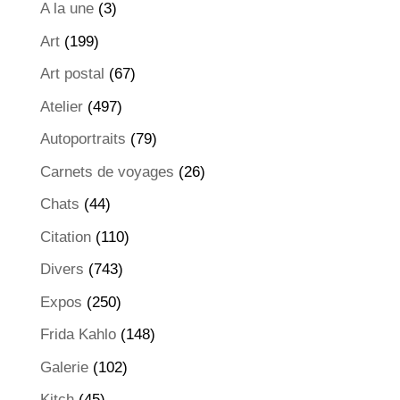
A la une
(3)
Art
(199)
Art postal
(67)
Atelier
(497)
Autoportraits
(79)
Carnets de voyages
(26)
Chats
(44)
Citation
(110)
Divers
(743)
Expos
(250)
Frida Kahlo
(148)
Galerie
(102)
Kitch
(45)