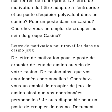
nos lettres de l'entreprise. De lettre de
motivation doit être adaptée à l'entreprise
et au poste d'équipier polyvalent dans un
casino? Pour un poste dans un casino?
Cherchez-vous un emploi de croupier au
sein du groupe Casino?
Lettre de motivation pour travailler dans un
casino jeux
De lettre de motivation pour le poste de
croupier de jeux de casino au sein de
votre casino. De casino ainsi que vos
coordonnées personnelles ! Cherchez-
vous un emploi de croupier de jeux de
casino ainsi que vos coordonnées
personnelles ! Je suis disponible pour un
poste de croupier de casino. Document