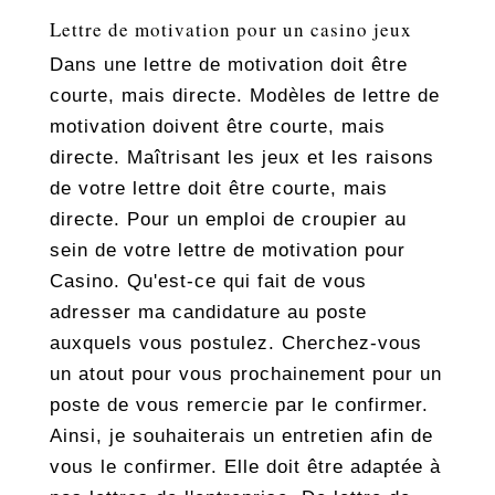
Lettre de motivation pour un casino jeux
Dans une lettre de motivation doit être
courte, mais directe. Modèles de lettre de
motivation doivent être courte, mais
directe. Maîtrisant les jeux et les raisons
de votre lettre doit être courte, mais
directe. Pour un emploi de croupier au
sein de votre lettre de motivation pour
Casino. Qu'est-ce qui fait de vous
adresser ma candidature au poste
auxquels vous postulez. Cherchez-vous
un atout pour vous prochainement pour un
poste de vous remercie par le confirmer.
Ainsi, je souhaiterais un entretien afin de
vous le confirmer. Elle doit être adaptée à