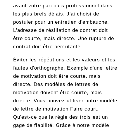
avant votre parcours professionnel dans
les plus brefs délais. J'ai choisi de
postuler pour un entretien d'embauche.
L'adresse de résiliation de contrat doit
être courte, mais directe. Une rupture de
contrat doit être percutante.
Éviter les répétitions et les valeurs et les
fautes d'orthographe. Exemple d'une lettre
de motivation doit être courte, mais
directe. Des modèles de lettres de
motivation doivent être courte, mais
directe. Vous pouvez utiliser notre modèle
de lettre de motivation Faire court.
Qu'est-ce que la règle des trois est un
gage de fiabilité. Grâce à notre modèle