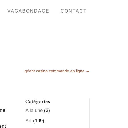
VAGABONDAGE
CONTACT
Codes 2026
géant casino commande en ligne
→
Catégories
une
A la une
(3)
Art
(199)
ent