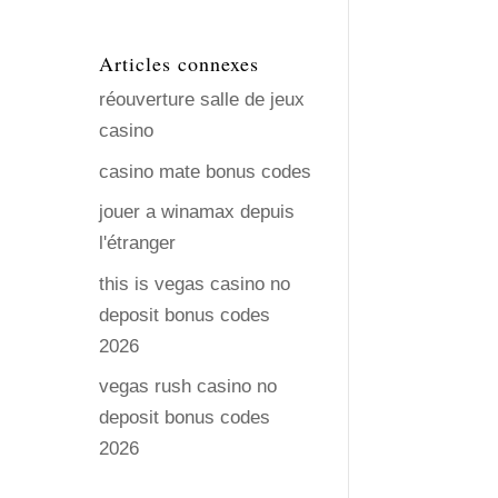
Articles connexes
réouverture salle de jeux
casino
casino mate bonus codes
jouer a winamax depuis
l'étranger
this is vegas casino no
deposit bonus codes
2026
vegas rush casino no
deposit bonus codes
2026