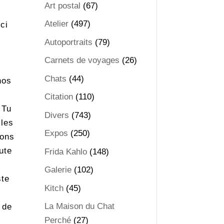
Art postal
(67)
Atelier
(497)
ci
Autoportraits
(79)
Carnets de voyages
(26)
Chats
(44)
nos
Citation
(110)
 Tu
Divers
(743)
 les
Expos
(250)
ions
ute
Frida Kahlo
(148)
Galerie
(102)
ste
Kitch
(45)
u
La Maison du Chat
 de
Perché
(27)