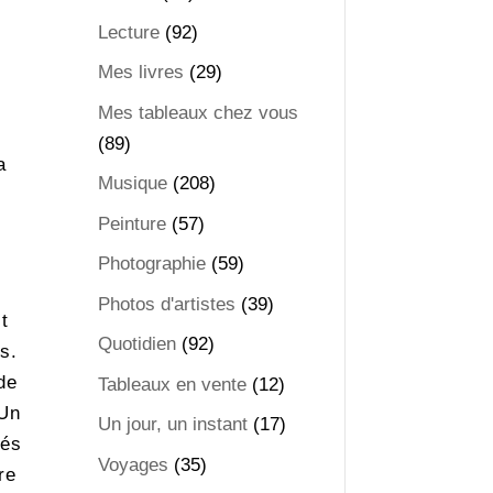
Lecture
(92)
Mes livres
(29)
Mes tableaux chez vous
(89)
a
Musique
(208)
Peinture
(57)
Photographie
(59)
Photos d'artistes
(39)
t
Quotidien
(92)
s.
de
Tableaux en vente
(12)
 Un
Un jour, un instant
(17)
vés
Voyages
(35)
re