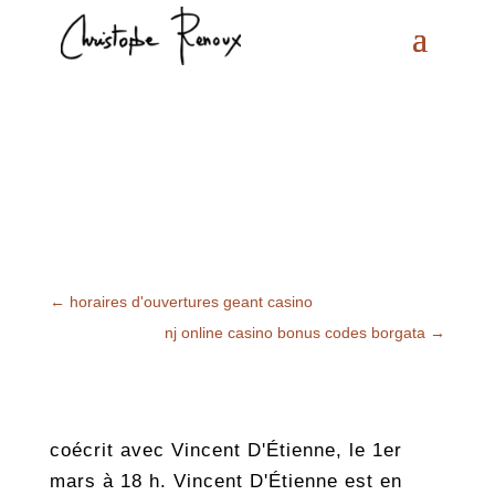
Vincent Niclo, Casino
Barrière, 19 Mars
←
horaires d'ouvertures geant casino
nj online casino bonus codes borgata
→
coécrit avec Vincent D'Étienne, le 1er
mars à 18 h. Vincent D'Étienne est en