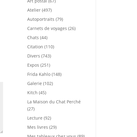
Art postal
(67)
Atelier
(497)
Autoportraits
(79)
Carnets de voyages
(26)
Chats
(44)
Citation
(110)
Divers
(743)
Expos
(251)
Frida Kahlo
(148)
Galerie
(102)
Kitch
(45)
La Maison du Chat Perché
(27)
Lecture
(92)
Mes livres
(29)
Mes tableaux chez vous
(89)