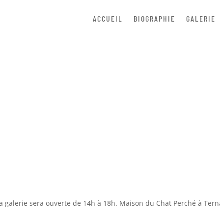
ACCUEIL
BIOGRAPHIE
GALERIE
Ouverture Galerie
Mar 2, 2024
|
Divers
|
0 commentaires
galerie sera ouverte de 14h à 18h. Maison du Chat Perché à Tern