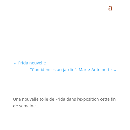
Frida nouvelle 2
Mai 23, 2014
|
Frida Kahlo
|
2 commentaires
←
Frida nouvelle
"Confidences au jardin". Marie-Antoinette
→
Une nouvelle toile de Frida dans l’exposition cette fin
de semaine…