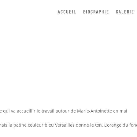
ACCUEIL
BIOGRAPHIE
GALERIE
Peinture de galerie
Mar 28, 2014
|
Galerie
|
0 commentaires
e qui va accueillir le travail autour de Marie-Antoinette en mai
ais la patine couleur bleu Versailles donne le ton. L’orange du fon