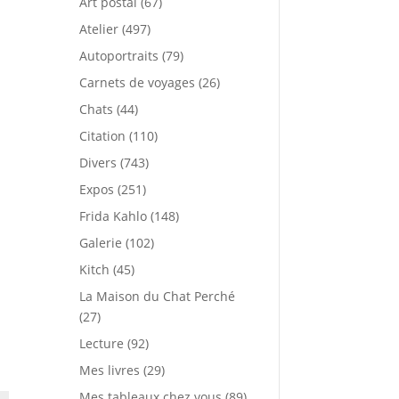
Art postal
(67)
Atelier
(497)
Autoportraits
(79)
Carnets de voyages
(26)
Chats
(44)
Citation
(110)
Divers
(743)
Expos
(251)
Frida Kahlo
(148)
Galerie
(102)
Kitch
(45)
La Maison du Chat Perché
(27)
Lecture
(92)
Mes livres
(29)
Mes tableaux chez vous
(89)